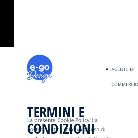
Aumenta subito il tuo
fatturato.
AGENTE DI
COMMERCIO
TERMINI E
La presente ‘Cookie Policy’ (la
CONDIZIONI
nostra politica relativa all’uso di